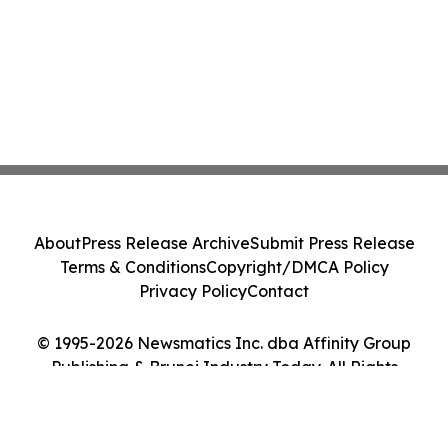
About
Press Release Archive
Submit Press Release
Terms & Conditions
Copyright/DMCA Policy
Privacy Policy
Contact
© 1995-2026 Newsmatics Inc. dba Affinity Group
Publishing & Brunei Industry Today. All Rights
Reserved.
Cookie Settings / Your Privacy Choices