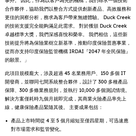
事外。 因此，作為以客戶為先的機構，我們尋求一個技術
合作夥伴，協助我們以整合方式提供創新產品、高效服務和
更佳的洞察分析，務求為客戶帶來無縫體驗。 Duck Creek
的技術支援完全能夠滿足此需求。 對於獲頒 Duck Creek
卓越標準大獎，我們深感喜悅和榮幸。 我們相信，這些新
技術提升將為保險業樹立新基準，推動印度保險普惠事業，
從而亦支持印度保險監管機構 IRDAI『2047 年全民保險』
的願景。」
此項目規模龐大，涉及超過 45 名業務用戶、150 多個 IT
開發商，並聯同七間系統整合夥伴，設計了 300 多種產品
保障、300 多條業務規則，並執行 10,000 多個測試情境。
解決方案僅耗時九個月就即完成，其商業火險產品率先上
線，健康保險產品緊隨其後。 主要成果包括：
產品上市時間從 4 至 5 個月縮短至僅四星期，可迅速應
對市場需求和監管變化。