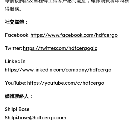
每個接觸點及里程碑上讓客戶感到滿意，確保消費者即時獲
得服務。
社交媒體：
Facebook:
https://www.facebook.com/hdfcergo
Twitter:
https://twitter.com/hdfcergogic
LinkedIn:
https://www.linkedin.com/company/hdfcergo
YouTube:
https://youtube.com/c/hdfcergo
媒體聯絡人：
Shilpi Bose
Shilpi.bose@hdfcergo.com