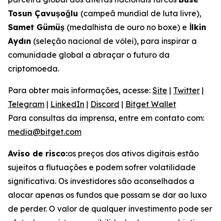
Tosun Çavuşoğlu
(campeã mundial de luta livre),
Samet Gümüş
(medalhista de ouro no boxe) e
İlkin
Aydın
(seleção nacional de vôlei), para inspirar a
comunidade global a abraçar o futuro da
criptomoeda.
Para obter mais informações, acesse:
Site
|
Twitter
|
Telegram
|
LinkedIn
|
Discord
|
Bitget Wallet
Para consultas da imprensa, entre em contato com:
media@bitget.com
Aviso de risco:
os preços dos ativos digitais estão
sujeitos a flutuações e podem sofrer volatilidade
significativa. Os investidores são aconselhados a
alocar apenas os fundos que possam se dar ao luxo
de perder. O valor de qualquer investimento pode ser