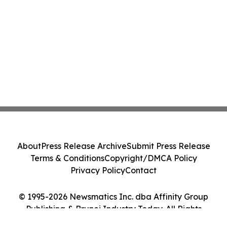
About
Press Release Archive
Submit Press Release
Terms & Conditions
Copyright/DMCA Policy
Privacy Policy
Contact
© 1995-2026 Newsmatics Inc. dba Affinity Group
Publishing & Brunei Industry Today. All Rights
Reserved.