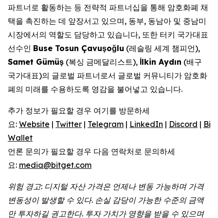
파트너로 활동하는 등 전략적 파트너십을 통해 암호화폐 채
택을 촉진하는 데 앞장서고 있으며, 동부, 동남아 및 중남미
시장에서의 역할도 담당하고 있습니다, 또한 터키 국가대표
선수인
Buse Tosun Çavu
ş
o
ğ
lu
(레슬링 세계 챔피언),
Samet Gümü
ş
(복싱 금메달리스트),
İ
lkin Ayd
ı
n
(배구
국가대표)의 글로벌 파트너로서 글로벌 커뮤니티가 암호화
폐의 미래를 수용하도록 영감을 불어넣고 있습니다.
추가 정보가 필요할 경우 여기를 방문하세
요:
Website
|
Twitter
|
Telegram
|
LinkedIn
|
Discord
|
Bit
Wallet
언론 문의가 필요할 경우 다음 연락처로 문의하세
요:
media@bitget.com
위험 경고: 디지털 자산 가격은 언제나 변동 가능하며 가격
변동성이 발생할 수 있다. 손실 감당이 가능한 수준의 금액
만 투자하길 권고한다. 투자 가치가 영향을 받을 수 있으며