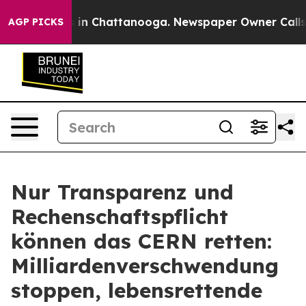
pse
Chaos in Chattanooga. Newspaper Owner Calls the 
AGP PICKS
Nur Transparenz und
Rechenschaftspflicht
können das CERN retten:
Milliardenverschwendung
stoppen, lebensrettende