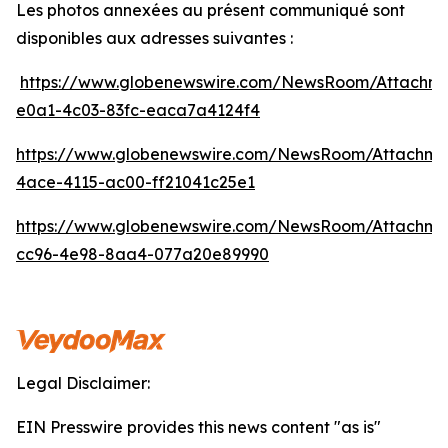
Les photos annexées au présent communiqué sont
disponibles aux adresses suivantes :
https://www.globenewswire.com/NewsRoom/Attachm
e0a1-4c03-83fc-eaca7a4124f4
https://www.globenewswire.com/NewsRoom/Attachm
4ace-4115-ac00-ff21041c25e1
https://www.globenewswire.com/NewsRoom/Attachm
cc96-4e98-8aa4-077a20e89990
Legal Disclaimer:
EIN Presswire provides this news content "as is"