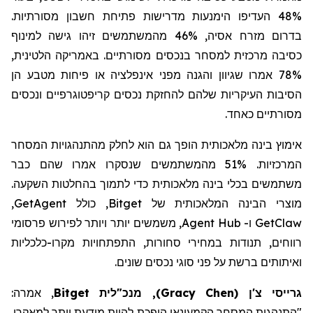
48%
העדיפו הימנעות מדרישות פתיחת חשבון מסורתיות.
בדרום מזרח אסיה, 46% מהמשתמשים זיהו גישה למינוף
כסיבה מרכזית למסחר בנכסים מסורתיים. באמריקה הלטינית,
78% אמרו שגיוון והגנה מפני אינפלציה או פיחות מטבע הן
הסיבות העיקריות שלהם להחזקת נכסים קריפטוגרפיים ונכסים
מסורתיים כאחד.
אימוץ בינה מלאכותית הופך גם הוא לחלק מהתנהגויות המסחר
המרכזיות. 51% מהמשתמשים שנסקרו אמרו שהם כבר
משתמשים בכלי בינה מלאכותית כדי לתמוך בהחלטות השקעה.
מוצרי הבינה המלאכותית של
Bitget
, כולל
GetAgent
,
GetClaw
ו-
Agent Hub
,
משמשים יותר ויותר לפירוש פרסומי
רווחים, תנודות במחירי סחורות, התפתחויות מקרו-כלכליות
ואיתותים ברשת על פני סוגי נכסים שונים.
גרייסי צ'ן
(
Gracy Chen
)
, מנכ"לית
Bitget
, אמרה:
"התנהגות המסחר הקמעונאי הופכת להיות מודעת יותר למאקרו.