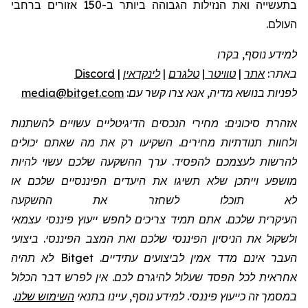
בתעשייה ואת הנזילות הגבוהה ביותר ב-150 אזורים ברחבי
העולם.
למידע נוסף, בקרו
באתר:
אתר
|
טוויטר
|
טלגרם
|
לינקדאין
|
Discord
לפניות בנושא מדיה, אנא צרו קשר עם:
media@bitget.com
אזהרת סיכונים
: מחירי הנכסים הדיגיטליים עשויים להשתנות
ולחוות תנודתיות מחירים. השקיעו רק את מה שאתם יכולים
להרשות לעצמכם להפסיד. ערך ההשקעה שלכם עשוי להיות
מושפע וייתכן שלא תשיגו את היעדים הפיננסיים שלכם או
לא תוכלו לשחזר את ההשקעה
העיקרית שלכם. אתם תמיד צריכים לחפש ייעוץ פיננסי עצמאי
ולשקול את הניסיון הפיננסי שלכם ואת המצב הפיננסי. ביצועי
העבר אינם מדד אמין לביצועים עתידיים.
Bitget
לא תהיה
אחראית לכל הפסד שעלול להיגרם לכם. אין לפרש דבר הכלול
במסמך זה כייעוץ פיננסי. למידע נוסף, עיינו בתנאי
השימוש שלנו
.