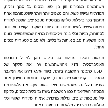
משתמשים מעבירים הון בין סוגי נכסים על סמך נזילות,
תנודתיות וגישה לשוק, והם מצפים יותר ויותר שפלטפורמה אחת
תתמוך בכך ביעילות. סליקה מבוססת
מטבע יציב
הופכת לנקודת
כניסה מעשית להשתתפות רחבה יותר בשוק. הביקוש החזק יותר
לסחורות, מניות וכלי בינה מלאכותית מראה שמשתמשים בונים
תיקי השקעות סביב אותות גלובליים, ולא סביב קטגוריית נכסים
אחת
".
תוצאות הסקר מראות גם ביקוש חזק למודל
הבורסה
האוניברסלית. 71%
מהמשתמשים זיהו את סליקה של
USDT
כתכונה החשובה ביותר, בעוד 65% דירגו את המעבר
המהיר בין קריפטו
גרפיה
, מניות, פורקס וסחורות בחשבון אחד
כעדיפות עליונה. משתמשים תיארו באופן עקבי את פלטפורמת
המסחר האידיאלית ככזו המשלבת גישה גלובלית לנכסים, סליקה
של מטבעות יציבים, נזילות מרכזית, אימות עתודות שקוף וכלי
החלטה בסיוע בינה מלאכותית במערכת אחת.