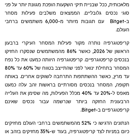
מלאכותית, ככל שבניית תיקי השקעות הופכת מגוונת יותר על פני
סוגי נכסים גלובליים. הממצאים משלבים פעילות מסחר
ב-
Bitget
עם תגובות מיותר מ-6,000 משתמשים ברחבי
העולם.
קריפטו
גרפיה
נותר
ה
מקור פעילות המסחר העיקרי ברבעון
הראשון של 2026, כאשר 86% מהמשתמשים שנסקרו החזיקו
בנכסי
ם
קריפטו
גרפיים
. קריפטו
גרפיה
היוו
ת
ה כמעט את כל נפח
המסחר בתחילת ינואר לפני שהתייצב בטווח של 60% עד 80%
עד מרץ, כאשר ההשתתפות התרחבה לשווקים אחרים. באותה
תקופה, המסחר בנכסים מסורתיים בראשות זהב עלה כמעט
מאפס ל-20% עד 40% מכלל הפעילות, מה שסימן את העלייה
הרבעונית החזקה ביותר שנרשמה עבור נכסים שאינם
קריפטו
גרפיים
ב-
Bitget
.
הנתונים הדגישו כי 52% מהמשתמשים ברחבי העולם מחזיקים
כיום במניות לצד קריפטו
גרפיה
, בעוד ש-35% מחזיקים בזהב או