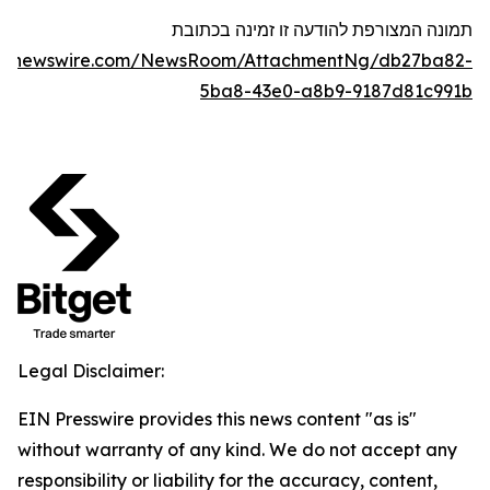
תמונה המצורפת להודעה זו זמינה בכתובת
obenewswire.com/NewsRoom/AttachmentNg/db27ba82-
5ba8-43e0-a8b9-9187d81c991b
Legal Disclaimer:
EIN Presswire provides this news content "as is"
without warranty of any kind. We do not accept any
responsibility or liability for the accuracy, content,