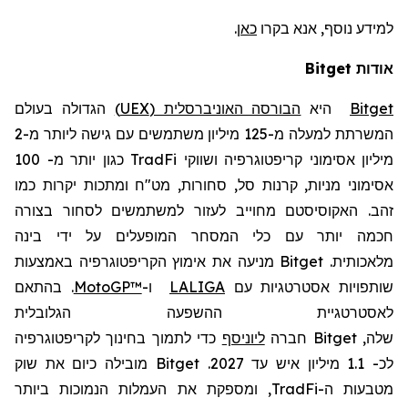
למידע נוסף, אנא בקרו
כאן
.
אודות
Bitget
Bitget
היא
הבורסה האוניברסלית (UEX)
הגדולה בעולם
המשרתת למעלה מ-125 מיליון משתמשים עם גישה ליותר מ-2
מיליון אסימוני קריפטוגרפיה ושווקי
TradFi
כגון יותר מ- 100
אסימוני מניות, קרנות סל, סחורות, מט"ח ומתכות יקרות כמו
זהב. האקוסיסטם מחוייב לעזור למשתמשים לסחור בצורה
חכמה יותר עם כלי המסחר המופעלים על ידי בינה
מלאכותית.
Bitget
מניעה את אימוץ הקריפטוגרפיה באמצעות
שותפויות אסטרטגיות עם
LALIGA
ו-
MotoGP™
. בהתאם
לאסטרטגיית ההשפעה הגלובלית
שלה,
Bitget
חברה
ליוניסף
כדי לתמוך בחינוך לקריפטוגרפיה
לכ- 1.1 מיליון איש עד 2027.
Bitget
מובילה כיום את שוק
מטבעות ה-
TradFi
, ומספקת את העמלות הנמוכות ביותר