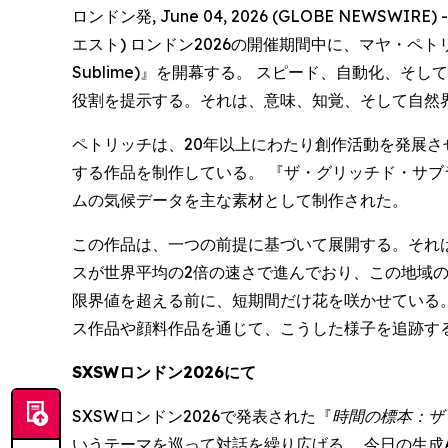
ロンドン発, June 04, 2026 (GLOBE NEWSWI
エスト) ロンドン2026の開催期間中に、マヤ・ペトリッチ 
Sublime)』を開幕する。 スピード、自動化
役割を提示する。それは、意味、知覚、そして自然
ペトリッチは、20年以上にわたり創作活動を発展さ
する作品を制作している。 『ザ・グリッチド・サブライム
ムの気候データを主な素材として制作された。
この作品は、一つの前提に基づいて展開する。それ
スが世界平均の2倍の速さで進んでおり、この地域
限界値を超える前に、短期間だけ花を咲かせている。
ス作品や顔料作品を通じて、こうした様子を追跡す
SXSWロンドン2026にて
SXSWロンドン2026で発表された『
時間の標本：ザ
いうテーマを巡って対話を繰り広げる。 今日の生成