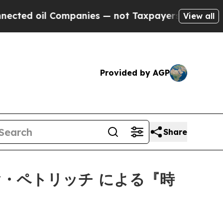
d oil Companies — not Taxpayers — the Chance to
View all
Provided by AGP
Share
ヤ・ペトリッチ による『時