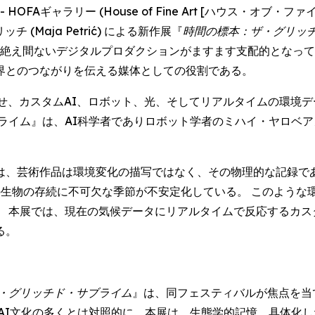
RE) -- HOFAギャラリー (House of Fine Art [ハウス
(Maja Petrić) による新作展『
時間の標本：ザ・グリッ
、そして絶え間ないデジタルプロダクションがますます支配的とな
界とのつながりを伝える媒体としての役割である。
せ、カスタムAI、ロボット、光、そしてリアルタイムの環境
』は、AI科学者でありロボット学者のミハイ・ヤロベアヌ (Mih
は、芸術作品は環境変化の描写ではなく、その物理的な記録であ
の生物の存続に不可欠な季節が不安定化している。 このような
 本展では、現在の気候データにリアルタイムで反応するカス
る。
・グリッチド・サブライム
』は、同フェスティバルが焦点を当
AI文化の多くとは対照的に、本展は、生態学的記憶、具体化