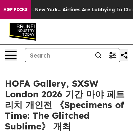
s CBS News New York...
Airlines Are Lobbying To Change
AGP PICKS
HOFA Gallery, SXSW
London 2026 기간 마야 페트
리치 개인전 《Specimens of
Time: The Glitched
Sublime》 개최